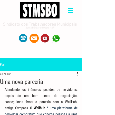
Sindicato dos Trabalhadores Municipais
Santa Bárbara d'Oeste - SP
Post
23 de abr.
Uma nova parceria
Atendendo os inúmeros pedidos de servidores, 
depois de um bom tempo de negociação, 
conseguimos firmar a parceria com a WellHub, 
antiga Gympass. 
O 
Wellhu
b
é uma plataforma de 
bem-estar corporativo que conecta pessoas a uma 